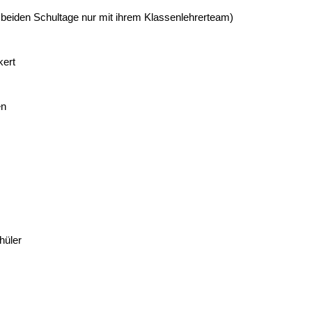
n beiden Schultage nur mit ihrem Klassenlehrerteam)
kert
en
chüler